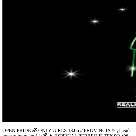
OPEN PRIDE 🌈 ONLY GIRLS 13.06 // PROVINCIA ✨ ¡Llegó
nuestro momento! ✨🌈 🔥 ESPECIAL PERREO INTENSO 💃🏽