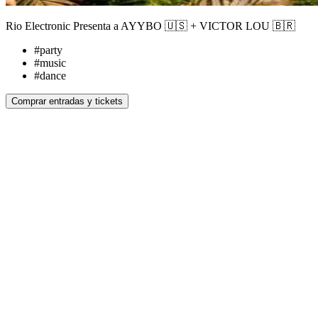
Rio Electronic Presenta a AYYBO 🇺🇸 + VICTOR LOU 🇧🇷
#
party
#
music
#
dance
Comprar entradas y tickets