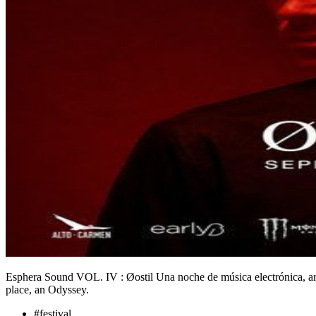
Esphera Sound VOL. IV : Øostil Una noche de música electrónica, arte
place, an Odyssey.
#
festival