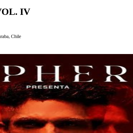
OL. IV
raba, Chile